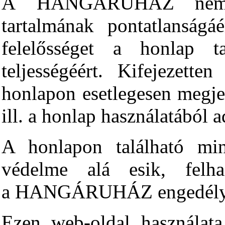
A HANGÁRUHÁZ nem vá
tartalmának pontatlanságáé
felelősséget a honlap t
teljességéért. Kifejezette
honlapon esetlegesen megje
ill. a honlap használatából 
A honlapon található mi
védelme alá esik, felha
a HANGÁRUHÁZ engedélyév
Ezen web-oldal használata