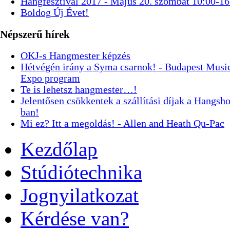
Hangfesztivál 2017 - Május 20. szombat 10:00-16
Boldog Új Évet!
Népszerű hírek
OKJ-s Hangmester képzés
Hétvégén irány a Syma csarnok! - Budapest Musi
Expo program
Te is lehetsz hangmester…!
Jelentősen csökkentek a szállítási díjak a Hangsh
ban!
Mi ez? Itt a megoldás! - Allen and Heath Qu-Pac
Kezdőlap
Stúdiótechnika
Jognyilatkozat
Kérdése van?